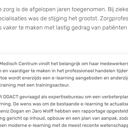
e zorg is de afgelopen jaren toegenomen. Bij zie
ialisaties was de stijging het grootst. Zorgprofe
s vaker te maken met lastig gedrag van patiënten
Medisch Centrum vindt het belangrijk om haar medewerkers 
en vaardiger te maken in het professioneel handelen tijden
ertoe wordt enerzijds een e-learning aangeboden en anderzi
raining met een trainingsacteur.
t DDACT gevraagd als expertisebureau om een verbeterplan 
arning. De wens was om de bestaande e-learning te actualis
Deniz Dogan en Jaro Wolff hebben een rapportage opgestel
ing gericht op inhoud, opbouw en een plan van aanpak, zod
en moderne e-learning met de meest recente wetenschapp