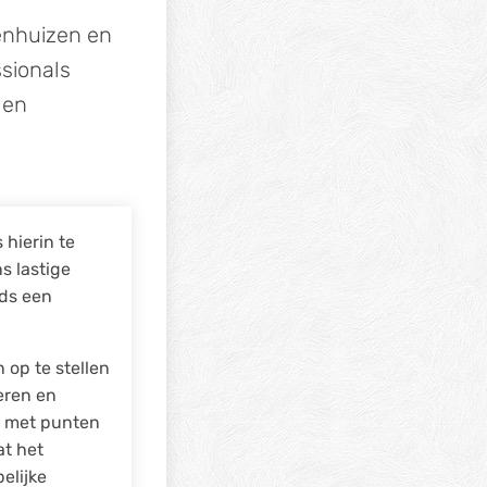
kenhuizen en
ssionals
 en
hierin te
s lastige
jds een
op te stellen
eren en
d met punten
at het
elijke