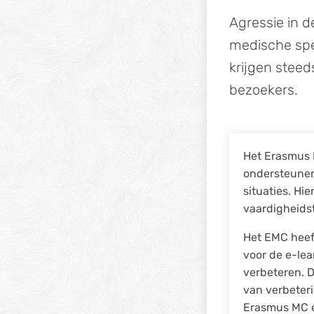
Agressie in d
medische spec
krijgen steed
bezoekers.
Het Erasmus 
ondersteunen 
situaties. Hi
vaardigheidst
Het EMC heef
voor de e-le
verbeteren. 
van verbeter
Erasmus MC e