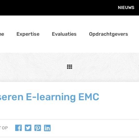
NIEUWS
me
Expertise
Evaluaties
Opdrachtgevers
seren E-learning EMC
T OP