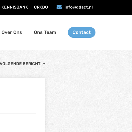
KENNISBANK
CRKBO
info@ddact.nl
Over Ons
Ons Team
Contact
VOLGENDE BERICHT
»