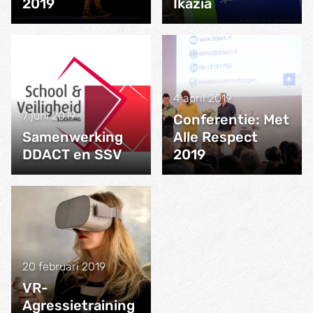
2019
Ikazia
4 april 2019
7 juni 2019
Conferentie: Met
Samenwerking
Alle Respect
DDACT en SSV
2019
20 februari 2019
VR-
Agressietraining