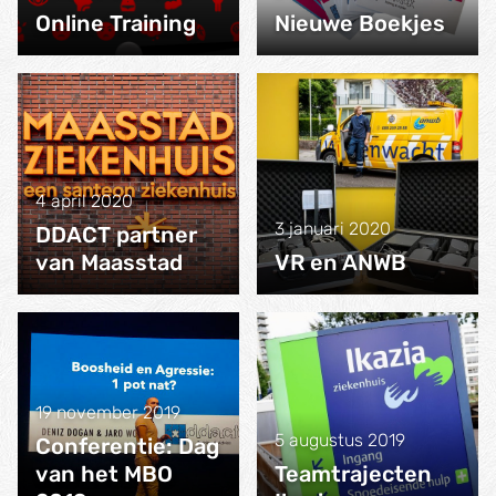
Online Training
Nieuwe Boekjes
4 april 2020
3 januari 2020
DDACT partner
van Maasstad
VR en ANWB
19 november 2019
5 augustus 2019
Conferentie: Dag
van het MBO
Teamtrajecten