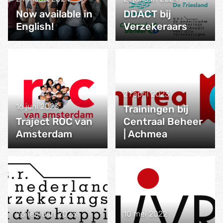
Now available in
DDACT bij
English!
Verzekeraars
21 april 2023
16 juni 2023
Trainingen bij
Traject ROC van
Centraal Beheer
Amsterdam
| Achmea
23 februari 2023
10 mei 2022