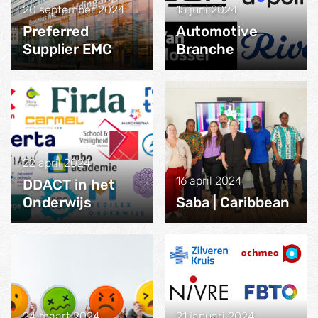
20 september 2024
15 juni 2024
Preferred
Automotive
Supplier EMC
Branche
22 april 2024
16 april 2024
DDACT in het
Onderwijs
Saba | Caribbean
24 maart 2024
21 januari 2024