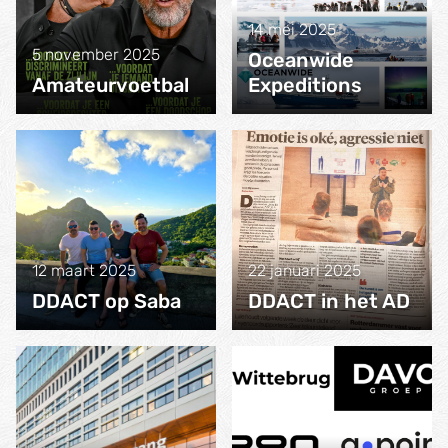
14 mei 2025
5 november 2025
Oceanwide
Amateurvoetbal
Expeditions
12 maart 2025
22 januari 2025
DDACT op Saba
DDACT in het AD