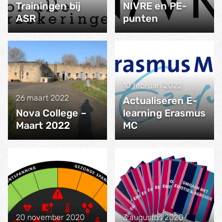
Trainingen bij
NIVRE en PE-
ASR
punten
10 februari 2022
26 maart 2022
Actualiseren E-
Nova College –
learning Erasmus
Maart 2022
MC
20 november 2020
3 augustus 2020