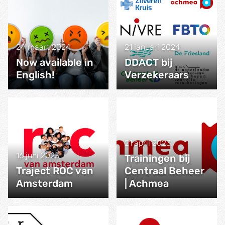
24 maart 2024
21 januari 2024
Now available in
DDACT bij
English!
Verzekeraars
21 april 2023
16 juni 2023
Trainingen bij
Traject ROC van
Centraal Beheer
Amsterdam
| Achmea