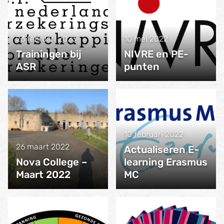
23 februari 2023
10 mei 2022
Trainingen bij
NIVRE en PE-
ASR
punten
10 februari 2022
26 maart 2022
Actualiseren E-
Nova College –
learning Erasmus
Maart 2022
MC