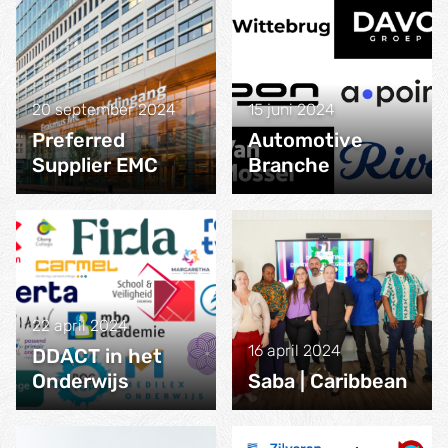
20 september 2024
15 juni 2024
Preferred
Automotive
Supplier EMC
Branche
22 april 2024
16 april 2024
DDACT in het
Onderwijs
Saba | Caribbean