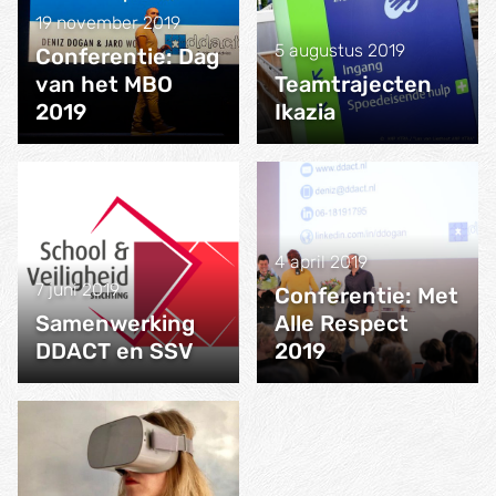
19 november 2019
5 augustus 2019
Conferentie: Dag
van het MBO
Teamtrajecten
2019
Ikazia
4 april 2019
7 juni 2019
Conferentie: Met
Samenwerking
Alle Respect
DDACT en SSV
2019