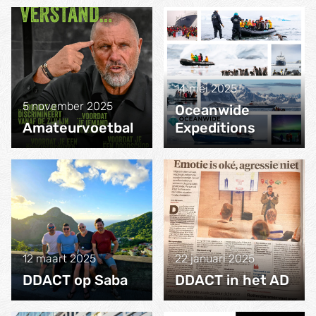
14 mei 2025
5 november 2025
Oceanwide
Amateurvoetbal
Expeditions
12 maart 2025
22 januari 2025
DDACT op Saba
DDACT in het AD