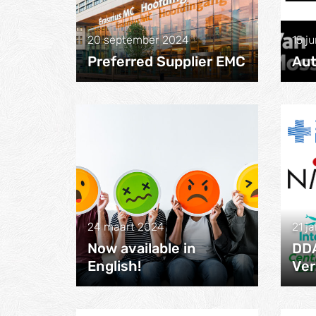
20 september 2024
15 j
Preferred Supplier EMC
Aut
24 maart 2024
21 j
Now available in
DDA
English!
Ver