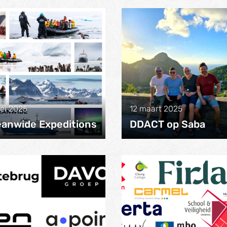
ei 2025
12 maart 2025
anwide Expeditions
DDACT op Saba