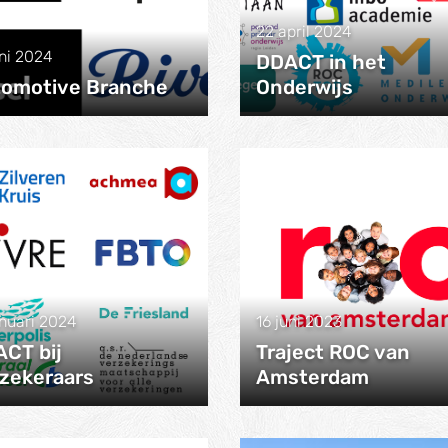
22 april 2024
uni 2024
DDACT in het
omotive Branche
Onderwijs
anuari 2024
16 juni 2023
CT bij
Traject ROC van
zekeraars
Amsterdam