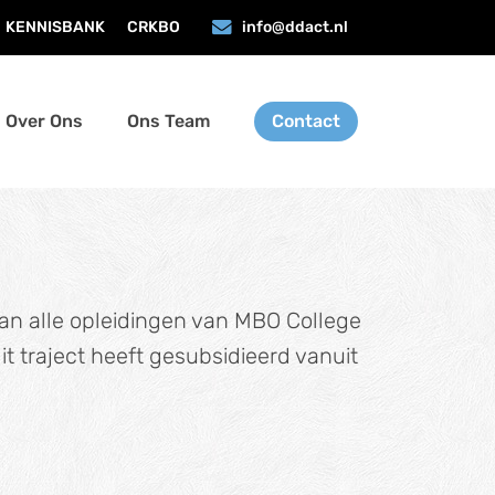
KENNISBANK
CRKBO
info@ddact.nl
Over Ons
Ons Team
Contact
an alle opleidingen van MBO College
traject heeft gesubsidieerd vanuit