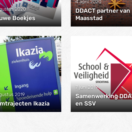
4 april 2020
gustus 2020
DDACT partner van
uwe Boekjes
Maasstad
7 juni 2019
gustus 2019
Samenwerking DD
mtrajecten Ikazia
en SSV