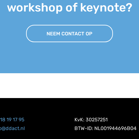
workshop of keynote?
NEEM CONTACT OP
18 19 17 95
KvK: 30257251
o@ddact.nl
BTW-ID: NL001944696B04